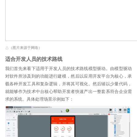
△
（图片来源于网络
）
适合开发人员的技术路线
我们首先来看下适用于开发人员的技术路线模型驱动。
由
模型驱动
对软件所涉及到的功能进行建模，
然后
以应用开发平台为核心，承
载各种开发工具和复杂逻辑，并将其可视化。然后辅以少量代码，
就
能够作为
技术中台核心
帮助
开发者快速产出一整套系
符合企业需
求的系
统。
具体
处理场景
示例如下：