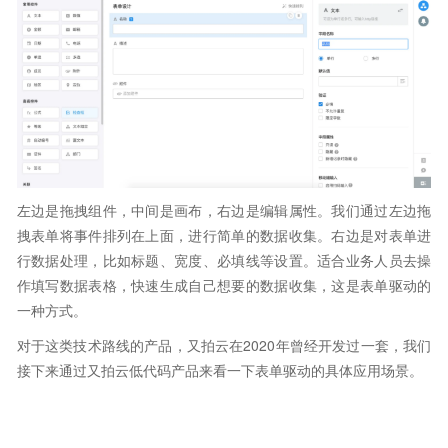
左边是拖拽组件，中间是画布，右边是编辑属性。
我们通过左边拖
拽表单
将
事件排列在上面，
进行简单的数据收集
。
右边是对表单
进
行
数据处理，比如标题、宽度、必填线
等
设置。
适合业务
人员去操
作填写数据表格，
快速
生成
自己
想要的数据收集，这是
表单驱动
的
一种方式。
对于这类技术路线的产品，
又拍云在
2020
年
曾经开发过一套，我们
接下来通过又拍云低代码产品来看一下
表单驱动的具体应用场景。