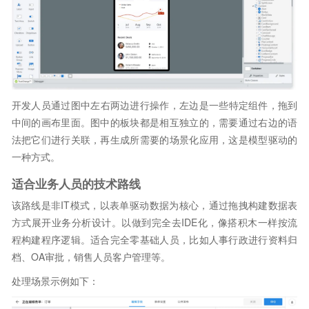
开发
人员通过
图中
左右两边
进行操作
，左边是一些特定组件，拖到
中间的画布里面。
图中的板块
都是相互独立的，
需要
通过右边的语
法把它
们进行关联
，
再
生成
所
需要的场景化应用，这是模型驱动的
一种方式。
适合业务人员的技术路线
该路线是非
IT模式
，以表单驱动数据为核心，通过拖拽构建数据表
方式展开业务分析设计。
以做到完全去
IDE化，像搭积木一样按流
程构建程序逻辑。
适合
完全零基础人员，比如
人事行政
进行
资料归
档、
OA审批，
销售人员
客户管理等。
处理场景
示例如下：