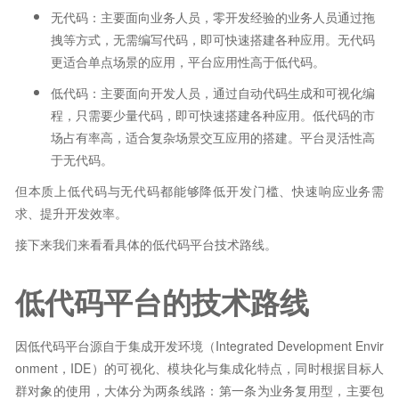
无
代码：
主要面向业务人员，
零开发经验的业务人员通过拖
拽等方式，无需编写代码，即可快速搭建各种应用。
无代码
更适合单点场景的应用
，
平台应用性高于低代码。
低代码：
主要面向开发人员，
通过
自动代码生成和可视化编
程，只需要少量代码，即可快速搭建各种应用。
低代码的市
场占有率高
，
适合复杂场景交互应用的搭建
。
平台
灵活性高
于无代码。
但本质上
低代码与无代码
都能够
降低开
发门槛、快速响应业务需
求
、
提升开发效率
。
接下来我们
来看看具体的
低代码
平台
技术路线。
低代码平台的技术路线
因低代码平台源自于集成开发环境（
Integrated Development Envir
onment，IDE）的可视化、模块化与集成化特点，同时根据目标人
群对象的使用，大体分为两条线路：
第一条为业务复用型，主要包