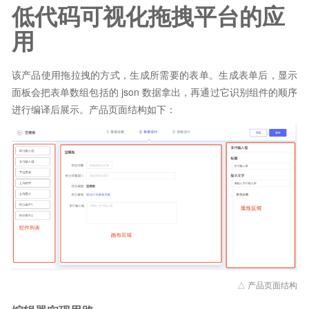
低代码可视化拖拽平台的应
用
该产品使用拖拉拽的方式
，
生成
所需要
的表
单
。
生成表单后，显示
面板会把表单数组包括的
json
数据拿出，
再
通过它识别组件的顺序
进行编译
后展示
。
产品页面结构如下：
△ 产品页面结构