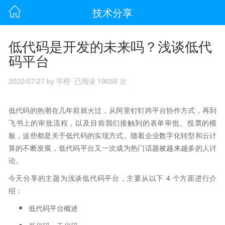
技术分享
低代码是开发的未来吗？浅谈低代
码平台
2022/07/27 by 竽橙 已阅读 19659 次
低代码的热潮在几年前就火过，从阿里钉钉跨平台协作方式，再到
飞书上的审批流程，以及目前我们接触到的表单审批、投票的模
板，这些都是关于低代码的实现方式。随着企业数字化转型和云计
算的不断发展，低代码平台又一次成为热门话题被越来越多的人讨
论。
今天分享的主题为浅谈低代码平台，主要从以下 4 个方面进行介
绍：
低代码平台
概述