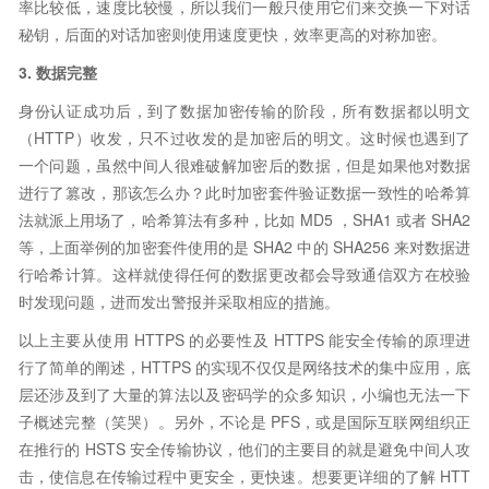
率比较低，速度比较慢，所以我们一般只使用它们来交换一下对话
秘钥，后面的对话加密则使用速度更快，效率更高的对称加密。
3. 数据完整
身份认证成功后，到了数据加密传输的阶段，所有数据都以明文
（HTTP）收发，只不过收发的是加密后的明文。这时候也遇到了
一个问题，虽然中间人很难破解加密后的数据，但是如果他对数据
进行了篡改，那该怎么办？此时加密套件验证数据一致性的哈希算
法就派上用场了，哈希算法有多种，比如 MD5 ，SHA1 或者 SHA2
等，上面举例的加密套件使用的是 SHA2 中的 SHA256 来对数据进
行哈希计算。这样就使得任何的数据更改都会导致通信双方在校验
时发现问题，进而发出警报并采取相应的措施。
以上主要从使用 HTTPS 的必要性及 HTTPS 能安全传输的原理进
行了简单的阐述，HTTPS 的实现不仅仅是网络技术的集中应用，底
层还涉及到了大量的算法以及密码学的众多知识，小编也无法一下
子概述完整（笑哭）。另外，不论是 PFS，或是国际互联网组织正
在推行的 HSTS 安全传输协议，他们的主要目的就是避免中间人攻
击，使信息在传输过程中更安全，更快速。想要更详细的了解 HTT